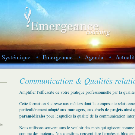
Systémique
Emergeance
Agenda
Actuali
Communication & Qualités relati
Amplifier l'efficacité de votre pratique professionnelle par la qualité
Cette formation s’adresse aux métiers dont la composante relationnell
managers
chefs de projets
particulièrement adapté aux
, aux
ainsi 
paramédicales
pour lesquelles la qualité de la communication inter
ix
Nous utilisons souvent sans le vouloir des mots qui agissent comme 
comme des moteurs. Nos questions peuvent être fermées et bloquer n