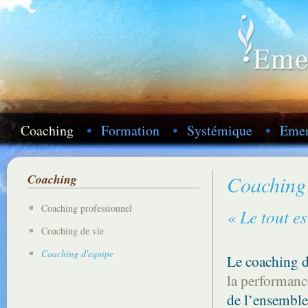
Coaching
Formation
Systémique
Emer
Coaching
Coaching
Coaching professionnel
« Le tout e
Coaching de vie
Coaching d'equipe
Le coaching 
la performanc
de l’ensemble